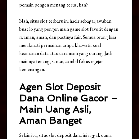
pemain pengen menang terus, kan?
Nah, situs slot terbaru ini hadir sebagai jawaban
buat lo yang pengen main game slot favorit dengan
nyaman, aman, dan pastinya fair. Semua orang bisa
menikmati permainan tanpa khawatir soal
keamanan data atau cara main yang curang. Jadi
mainnya tenang, santai, sambil fokus ngejar
kemenangan.
Agen Slot Deposit
Dana Online Gacor –
Main Uang Asli,
Aman Banget
Selain itu, situs slot deposit dana ini nggak cuma