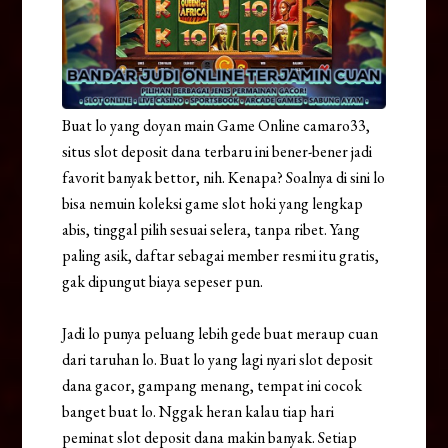
Buat lo yang doyan main Game Online camaro33,
situs slot deposit dana terbaru ini bener-bener jadi
favorit banyak bettor, nih. Kenapa? Soalnya di sini lo
bisa nemuin koleksi game slot hoki yang lengkap
abis, tinggal pilih sesuai selera, tanpa ribet. Yang
paling asik, daftar sebagai member resmi itu gratis,
gak dipungut biaya sepeser pun.
Jadi lo punya peluang lebih gede buat meraup cuan
dari taruhan lo. Buat lo yang lagi nyari slot deposit
dana gacor, gampang menang, tempat ini cocok
banget buat lo.
Nggak heran kalau tiap hari
peminat slot deposit dana makin banyak. Setiap