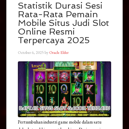
Statistik Durasi Sesi
Rata-Rata Pemain
Mobile Situs Judi Slot
Online Resmi
Terpercaya 2025
October 6, 2025
by
Oracle Elder
Pertumbuhan industri game mobile dalam satu