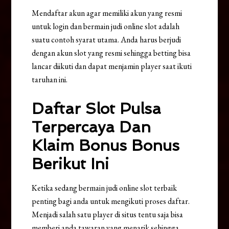
Mendaftar akun agar memiliki akun yang resmi
untuk login dan bermain judi online slot adalah
suatu contoh syarat utama. Anda harus berjudi
dengan akun slot yang resmi sehingga betting bisa
lancar diikuti dan dapat menjamin player saat ikuti
taruhan ini.
Daftar Slot Pulsa
Terpercaya Dan
Klaim Bonus Bonus
Berikut Ini
Ketika sedang bermain judi online slot terbaik
penting bagi anda untuk mengikuti proses daftar.
Menjadi salah satu player di situs tentu saja bisa
memberi anda tawaran yang menarik sehingga