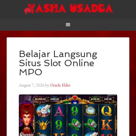
Belajar Langsung
Situs Slot Online
MPO
August 7, 2026
by
Oracle Elder