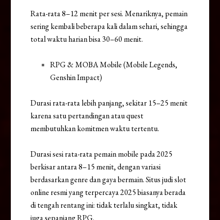
Rata-rata 8–12 menit per sesi. Menariknya, pemain
sering kembali beberapa kali dalam sehari, sehingga
total waktu harian bisa 30–60 menit.
RPG & MOBA Mobile (Mobile Legends,
Genshin Impact)
Durasi rata-rata lebih panjang, sekitar 15–25 menit
karena satu pertandingan atau quest
membutuhkan komitmen waktu tertentu.
Durasi sesi rata-rata pemain mobile pada 2025
berkisar antara 8–15 menit, dengan variasi
berdasarkan genre dan gaya bermain. Situs judi slot
online resmi yang terpercaya 2025 biasanya berada
di tengah rentang ini: tidak terlalu singkat, tidak
juga sepanjang RPG.