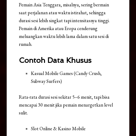
Pemain Asia Tenggara, misalnya, sering bermain
saat perjalanan atau waktu istirahat, sehingga
durasi sesi lebih singkat tapi intensitasnya tinggi.
Pemain di Amerika atau Eropa cenderung
meluangkan waktu lebih lama dalam satu sesi di
rumah.
Contoh Data Khusus
Kasual Mobile Games (Candy Crush,
Subway Surfers)
Rata-rata durasi sesi sekitar 5–6 menit, tapi bisa
mencapai 30 menit jika pemain menargetkan level
sulit.
Slot Online & Kasino Mobile