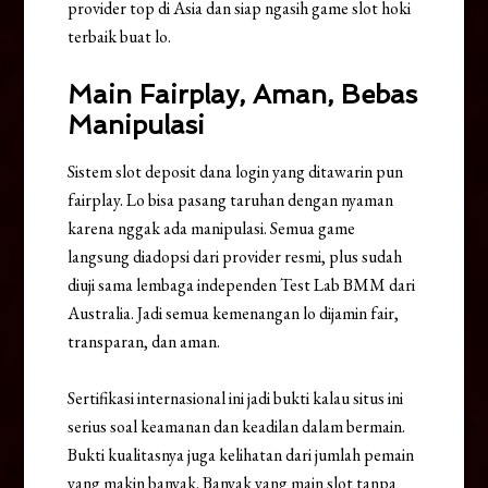
provider top di Asia dan siap ngasih game slot hoki
terbaik buat lo.
Main Fairplay, Aman, Bebas
Manipulasi
Sistem slot deposit dana login yang ditawarin pun
fairplay. Lo bisa pasang taruhan dengan nyaman
karena nggak ada manipulasi. Semua game
langsung diadopsi dari provider resmi, plus sudah
diuji sama lembaga independen Test Lab BMM dari
Australia. Jadi semua kemenangan lo dijamin fair,
transparan, dan aman.
Sertifikasi internasional ini jadi bukti kalau situs ini
serius soal keamanan dan keadilan dalam bermain.
Bukti kualitasnya juga kelihatan dari jumlah pemain
yang makin banyak. Banyak yang main slot tanpa