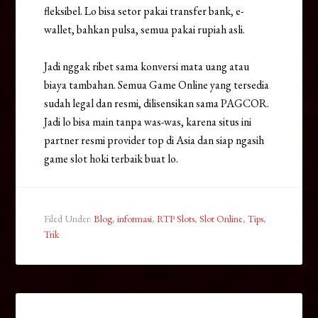
fleksibel. Lo bisa setor pakai transfer bank, e-
wallet, bahkan pulsa, semua pakai rupiah asli.
Jadi nggak ribet sama konversi mata uang atau
biaya tambahan. Semua Game Online yang tersedia
sudah legal dan resmi, dilisensikan sama PAGCOR.
Jadi lo bisa main tanpa was-was, karena situs ini
partner resmi provider top di Asia dan siap ngasih
game slot hoki terbaik buat lo.
Filed Under:
Blog
,
informasi
,
RTP Slots
,
Slot Online
,
Tips
,
Trik