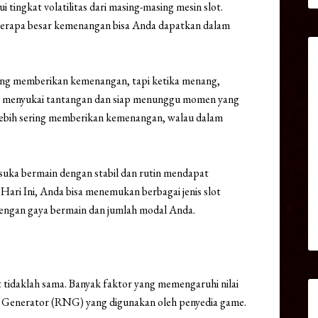
tingkat volatilitas dari masing-masing mesin slot.
seberapa besar kemenangan bisa Anda dapatkan dalam
ering memberikan kemenangan, tapi ketika menang,
ang menyukai tantangan dan siap menunggu momen yang
ah lebih sering memberikan kemenangan, walau dalam
h suka bermain dengan stabil dan rutin mendapat
Hari Ini, Anda bisa menemukan berbagai jenis slot
n dengan gaya bermain dan jumlah modal Anda.
 tidaklah sama. Banyak faktor yang memengaruhi nilai
r Generator (RNG) yang digunakan oleh penyedia game.