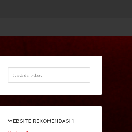
WEBSITE REKOMENDASI 1