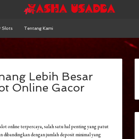
 Slots
Tentang Kami
nang Lebih Besar
ot Online Gacor
slot online terpercaya, salah satu hal penting yang patut
n dibandingkan dengan jumlah deposit minimal yang