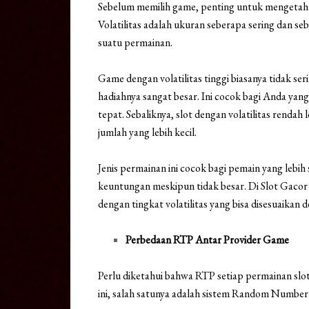
Sebelum memilih game, penting untuk mengetahui 
Volatilitas adalah ukuran seberapa sering dan 
suatu permainan.
Game dengan volatilitas tinggi biasanya tidak s
hadiahnya sangat besar. Ini cocok bagi Anda y
tepat. Sebaliknya, slot dengan volatilitas rend
jumlah yang lebih kecil.
Jenis permainan ini cocok bagi pemain yang lebi
keuntungan meskipun tidak besar. Di Slot Gacor 
dengan tingkat volatilitas yang bisa disesuaika
Perbedaan RTP Antar Provider Game
Perlu diketahui bahwa RTP setiap permainan slot
ini, salah satunya adalah sistem Random Numbe