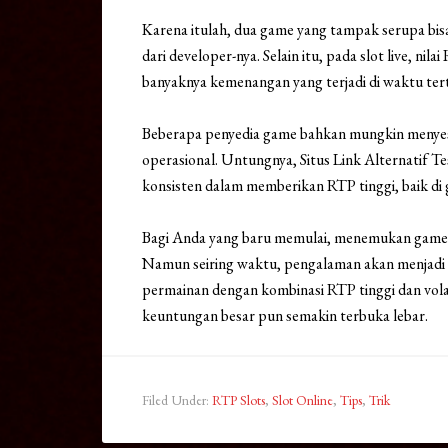
Karena itulah, dua game yang tampak serupa bisa
dari developer-nya. Selain itu, pada slot live, nil
banyaknya kemenangan yang terjadi di waktu ter
Beberapa penyedia game bahkan mungkin menyesu
operasional. Untungnya, Situs Link Alternatif Te
konsisten dalam memberikan RTP tinggi, baik di 
Bagi Anda yang baru memulai, menemukan game
Namun seiring waktu, pengalaman akan menjadi kun
permainan dengan kombinasi RTP tinggi dan volat
keuntungan besar pun semakin terbuka lebar.
Filed Under:
RTP Slots
,
Slot Online
,
Tips
,
Trik