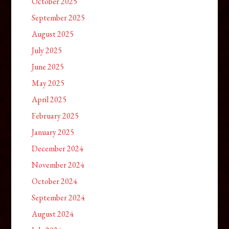
October 2025
September 2025
August 2025
July 2025
June 2025
May 2025
April 2025
February 2025
January 2025
December 2024
November 2024
October 2024
September 2024
August 2024