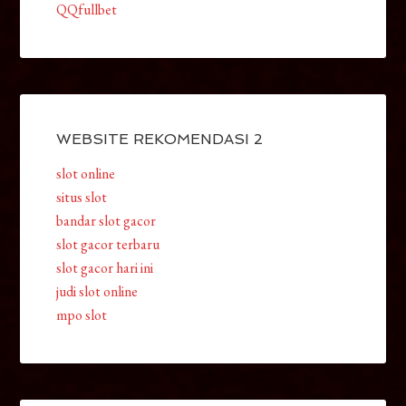
QQfullbet
WEBSITE REKOMENDASI 2
slot online
situs slot
bandar slot gacor
slot gacor terbaru
slot gacor hari ini
judi slot online
mpo slot