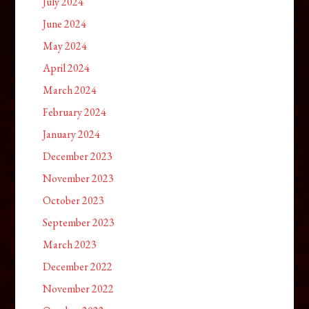
July 2024
June 2024
May 2024
April 2024
March 2024
February 2024
January 2024
December 2023
November 2023
October 2023
September 2023
March 2023
December 2022
November 2022