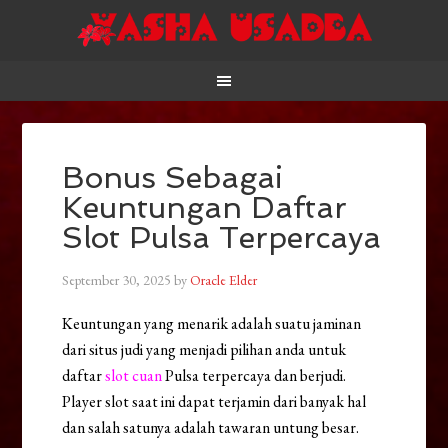
Bonus Sebagai
Keuntungan Daftar
Slot Pulsa Terpercaya
September 30, 2025
by
Oracle Elder
Keuntungan yang menarik adalah suatu jaminan
dari situs judi yang menjadi pilihan anda untuk
daftar
slot cuan
Pulsa terpercaya dan berjudi.
Player slot saat ini dapat terjamin dari banyak hal
dan salah satunya adalah tawaran untung besar.