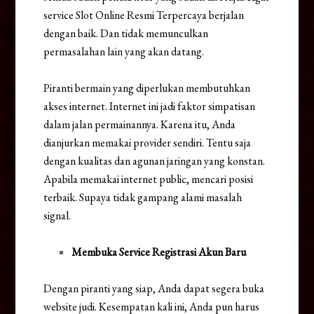
service Slot Online Resmi Terpercaya berjalan
dengan baik. Dan tidak memunculkan
permasalahan lain yang akan datang.
Piranti bermain yang diperlukan membutuhkan
akses internet. Internet ini jadi faktor simpatisan
dalam jalan permainannya. Karena itu, Anda
dianjurkan memakai provider sendiri. Tentu saja
dengan kualitas dan agunan jaringan yang konstan.
Apabila memakai internet public, mencari posisi
terbaik. Supaya tidak gampang alami masalah
signal.
Membuka Service Registrasi Akun Baru
Dengan piranti yang siap, Anda dapat segera buka
website judi. Kesempatan kali ini, Anda pun harus