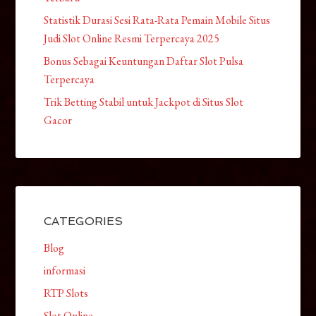
Statistik Durasi Sesi Rata-Rata Pemain Mobile Situs
Judi Slot Online Resmi Terpercaya 2025
Bonus Sebagai Keuntungan Daftar Slot Pulsa
Terpercaya
Trik Betting Stabil untuk Jackpot di Situs Slot
Gacor
CATEGORIES
Blog
informasi
RTP Slots
Slot Online