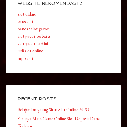
WEBSITE REKOMENDASI 2
slot online
situs slot
bandar slot gacor
slot gacor terbaru
slot gacor hari ini
judi slot online
mpo slot
RECENT POSTS
Belajar Langsung Situs Slot Online MPO
Serunya Main Game Online Slot Deposit Dana
Terbaru