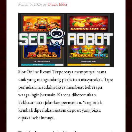
March 6, 2024
by
Oracle Elder
Slot Online Resmi Terpercaya mempunyai nama
unik yang mengundang perhatian masyarakat. Tipe
perjudian ini sudah sukses membuat beberapa
warga ingin bermain. Karena diketemukan
kekhasan saat jalankan permainan. Yang tidak
kembali diperlukan sistem deposit yang biasa
dipakai sebelumnya.