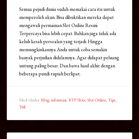
Semua pejudi dunia sudah memakai cara itu untuk
memperoleh akun. Bisa dibuktikan mereka dapat
mengawali permainan Slot Online Resmi
Terpercaya bisa lebih cepat. Bahkan juga tidak ada
keluh kesah persoalan yang terjadi. Hingga
memungkinkannya Anda untuk coba semakin
banyak perjudian didalamnya. Agar didapat peluang
untung paling besar. Dan bawa hasil akhir dengan
beberapa pundi rupiah berlipat.
Filed Under:
Blog
,
informasi
,
RTP Slots
,
Slot Online
,
Tips
,
Trik