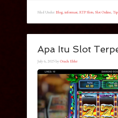
Filed Under:
Blog
,
informasi
,
RTP Slots
,
Slot Online
,
Tip
Apa Itu Slot Ter
July 6, 2025
by
Oracle Elder