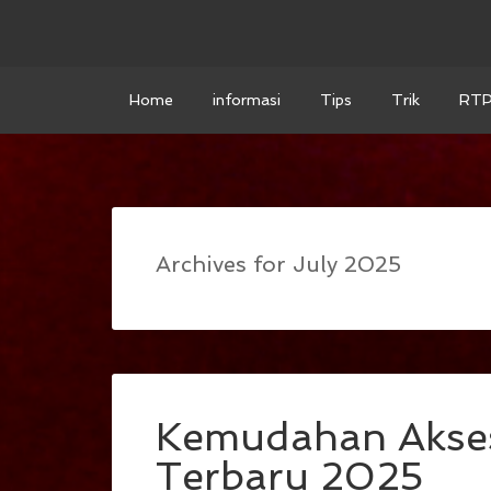
Home
informasi
Tips
Trik
RTP
Archives for July 2025
Kemudahan Akses 
Terbaru 2025