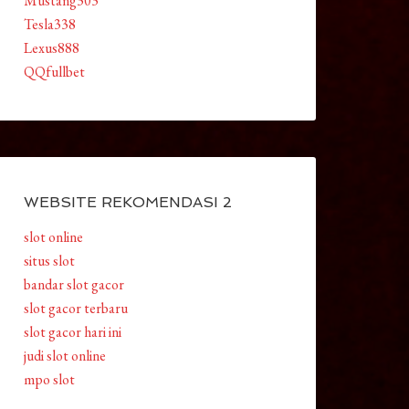
Mustang303
Tesla338
Lexus888
QQfullbet
WEBSITE REKOMENDASI 2
slot online
situs slot
bandar slot gacor
slot gacor terbaru
slot gacor hari ini
judi slot online
mpo slot