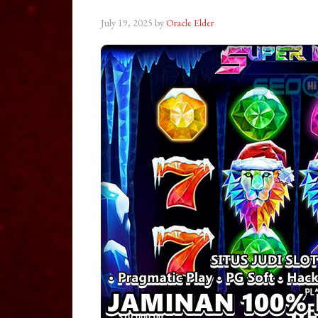
July 19, 2025
by
Oracle Elder