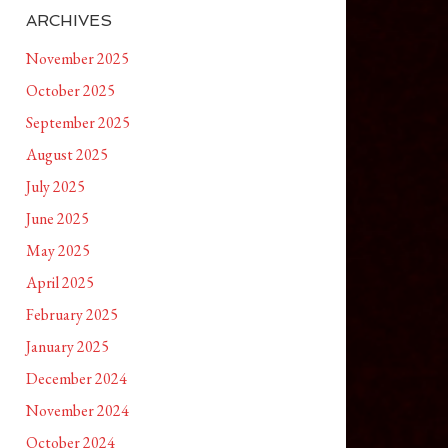
ARCHIVES
November 2025
October 2025
September 2025
August 2025
July 2025
June 2025
May 2025
April 2025
February 2025
January 2025
December 2024
November 2024
October 2024