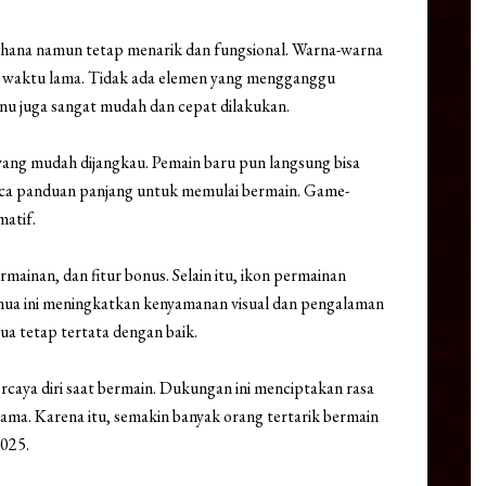
erhana namun tetap menarik dan fungsional. Warna-warna
 waktu lama. Tidak ada elemen yang mengganggu
nu juga sangat mudah dan cepat dilakukan.
ang mudah dijangkau. Pemain baru pun langsung bisa
ca panduan panjang untuk memulai bermain. Game-
matif.
rmainan, dan fitur bonus. Selain itu, ikon permainan
Semua ini meningkatkan kenyamanan visual dan pengalaman
mua tetap tertata dengan baik.
ercaya diri saat bermain. Dukungan ini menciptakan rasa
ama. Karena itu, semakin banyak orang tertarik bermain
2025.