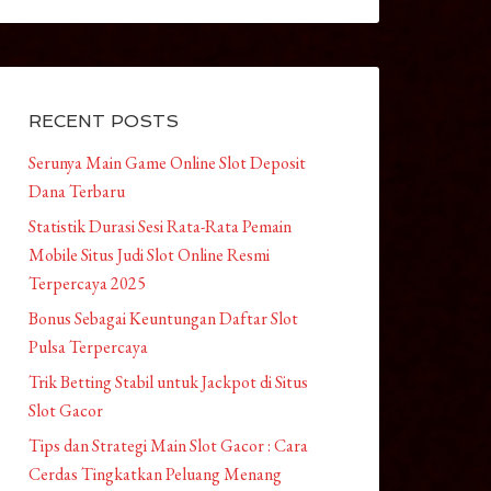
RECENT POSTS
Serunya Main Game Online Slot Deposit
Dana Terbaru
Statistik Durasi Sesi Rata-Rata Pemain
Mobile Situs Judi Slot Online Resmi
Terpercaya 2025
Bonus Sebagai Keuntungan Daftar Slot
Pulsa Terpercaya
Trik Betting Stabil untuk Jackpot di Situs
Slot Gacor
Tips dan Strategi Main Slot Gacor : Cara
Cerdas Tingkatkan Peluang Menang