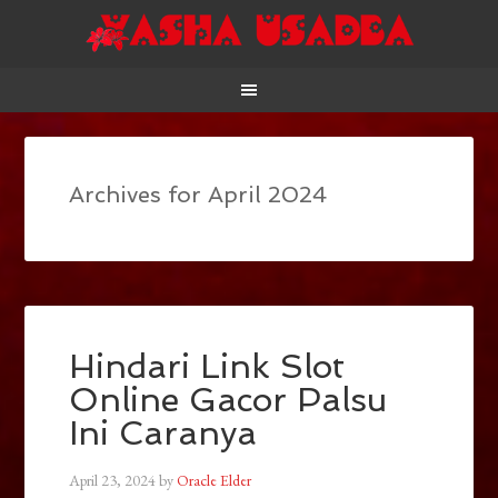
Archives for April 2024
Hindari Link Slot
Online Gacor Palsu
Ini Caranya
April 23, 2024
by
Oracle Elder