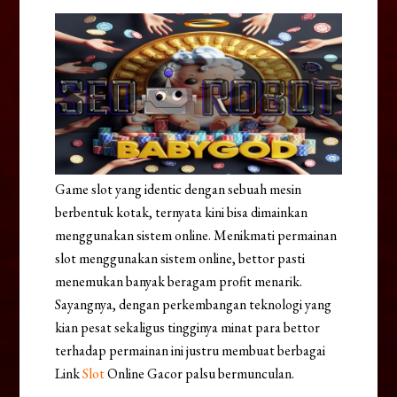
Game slot yang identic dengan sebuah mesin
berbentuk kotak, ternyata kini bisa dimainkan
menggunakan sistem online. Menikmati permainan
slot menggunakan sistem online, bettor pasti
menemukan banyak beragam profit menarik.
Sayangnya, dengan perkembangan teknologi yang
kian pesat sekaligus tingginya minat para bettor
terhadap permainan ini justru membuat berbagai
Link
Slot
Online Gacor palsu bermunculan.