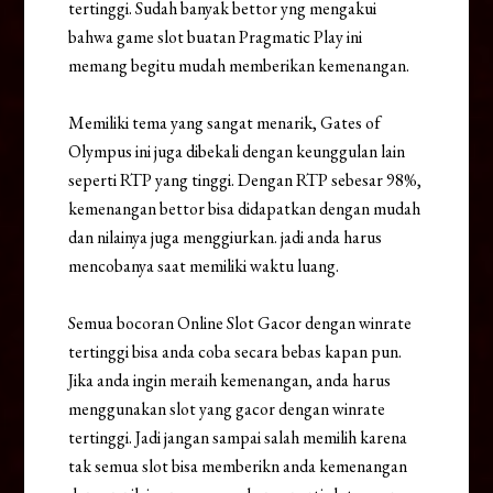
tertinggi. Sudah banyak bettor yng mengakui
bahwa game slot buatan Pragmatic Play ini
memang begitu mudah memberikan kemenangan.
Memiliki tema yang sangat menarik, Gates of
Olympus ini juga dibekali dengan keunggulan lain
seperti RTP yang tinggi. Dengan RTP sebesar 98%,
kemenangan bettor bisa didapatkan dengan mudah
dan nilainya juga menggiurkan. jadi anda harus
mencobanya saat memiliki waktu luang.
Semua bocoran Online Slot Gacor dengan winrate
tertinggi bisa anda coba secara bebas kapan pun.
Jika anda ingin meraih kemenangan, anda harus
menggunakan slot yang gacor dengan winrate
tertinggi. Jadi jangan sampai salah memilih karena
tak semua slot bisa memberikn anda kemenangan