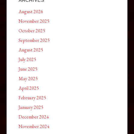
ARCHIVES
August 2026
November 2025
October 2025
September 2025
August 2025
July 2025
June 2025
May 2025
April 2025
February 2025
January 2025
December 2024
November 2024