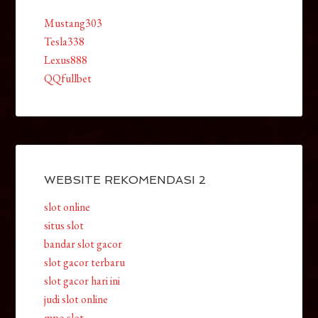
Mustang303
Tesla338
Lexus888
QQfullbet
WEBSITE REKOMENDASI 2
slot online
situs slot
bandar slot gacor
slot gacor terbaru
slot gacor hari ini
judi slot online
mpo slot