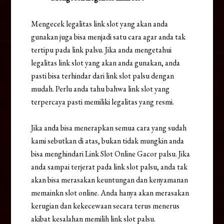
Mengecek legalitas link slot yang akan anda
gunakan juga bisa menjadi satu cara agar anda tak
tertipu pada link palsu. Jika anda mengetahui
legalitas link slot yang akan anda gunakan, anda
pasti bisa terhindar dari link slot palsu dengan
mudah. Perlu anda tahu bahwa link slot yang
terpercaya pasti memiliki legalitas yang resmi.
Jika anda bisa menerapkan semua cara yang sudah
kami sebutkan di atas, bukan tidak mungkin anda
bisa menghindari Link Slot Online Gacor palsu. Jika
anda sampai terjerat pada link slot palsu, anda tak
akan bisa merasakan keuntungan dan kenyamanan
memainkn slot online. Anda hanya akan merasakan
kerugian dan kekecewaan secara terus menerus
akibat kesalahan memilih link slot palsu.