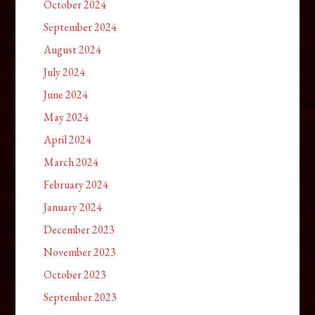
October 2024
September 2024
August 2024
July 2024
June 2024
May 2024
April 2024
March 2024
February 2024
January 2024
December 2023
November 2023
October 2023
September 2023