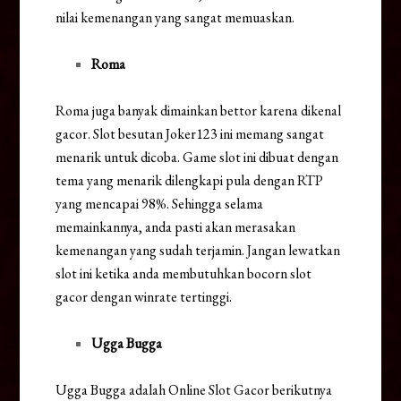
nilai kemenangan yang sangat memuaskan.
Roma
Roma juga banyak dimainkan bettor karena dikenal
gacor. Slot besutan Joker123 ini memang sangat
menarik untuk dicoba. Game slot ini dibuat dengan
tema yang menarik dilengkapi pula dengan RTP
yang mencapai 98%. Sehingga selama
memainkannya, anda pasti akan merasakan
kemenangan yang sudah terjamin. Jangan lewatkan
slot ini ketika anda membutuhkan bocorn slot
gacor dengan winrate tertinggi.
Ugga Bugga
Ugga Bugga adalah Online Slot Gacor berikutnya