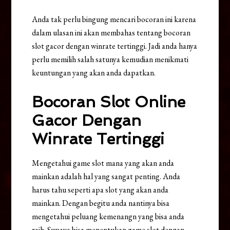
Anda tak perlu bingung mencari bocoran ini karena
dalam ulasan ini akan membahas tentang bocoran
slot gacor dengan winrate tertinggi. Jadi anda hanya
perlu memilih salah satunya kemudian menikmati
keuntungan yang akan anda dapatkan.
Bocoran Slot Online
Gacor Dengan
Winrate Tertinggi
Mengetahui game slot mana yang akan anda
mainkan adalah hal yang sangat penting. Anda
harus tahu seperti apa slot yang akan anda
mainkan. Dengan begitu anda nantinya bisa
mengetahui peluang kemenangn yang bisa anda
raih. Supaya bisa menentukan game slot dengan