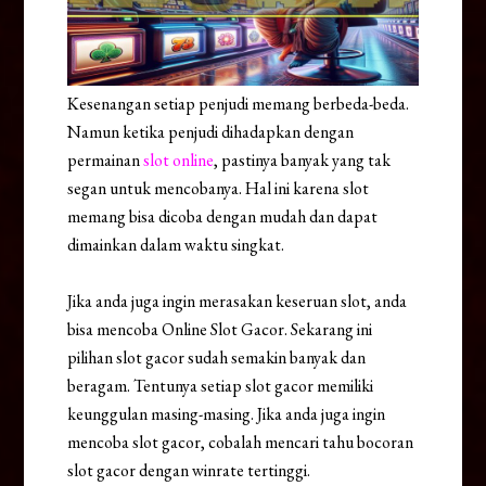
Kesenangan setiap penjudi memang berbeda-beda.
Namun ketika penjudi dihadapkan dengan
permainan
slot online
, pastinya banyak yang tak
segan untuk mencobanya. Hal ini karena slot
memang bisa dicoba dengan mudah dan dapat
dimainkan dalam waktu singkat.
Jika anda juga ingin merasakan keseruan slot, anda
bisa mencoba Online Slot Gacor. Sekarang ini
pilihan slot gacor sudah semakin banyak dan
beragam. Tentunya setiap slot gacor memiliki
keunggulan masing-masing. Jika anda juga ingin
mencoba slot gacor, cobalah mencari tahu bocoran
slot gacor dengan winrate tertinggi.