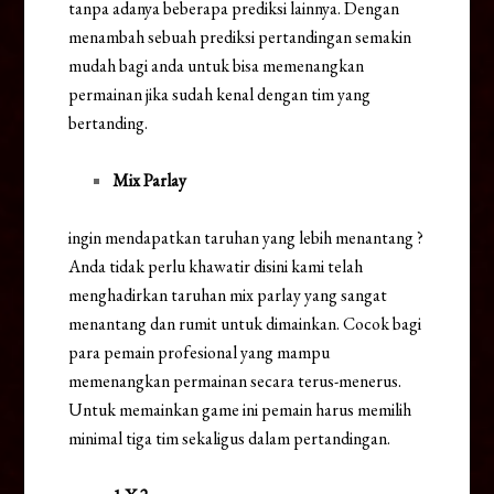
tanpa adanya beberapa prediksi lainnya. Dengan
menambah sebuah prediksi pertandingan semakin
mudah bagi anda untuk bisa memenangkan
permainan jika sudah kenal dengan tim yang
bertanding.
Mix Parlay
ingin mendapatkan taruhan yang lebih menantang ?
Anda tidak perlu khawatir disini kami telah
menghadirkan taruhan mix parlay yang sangat
menantang dan rumit untuk dimainkan. Cocok bagi
para pemain profesional yang mampu
memenangkan permainan secara terus-menerus.
Untuk memainkan game ini pemain harus memilih
minimal tiga tim sekaligus dalam pertandingan.