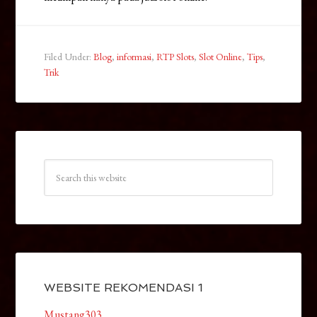
Filed Under:
Blog
,
informasi
,
RTP Slots
,
Slot Online
,
Tips
,
Trik
WEBSITE REKOMENDASI 1
Mustang303