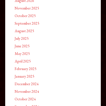
August 2026
November 2025
October 2025
September 2025
August 2025
July 2025
June 2025
May 2025
April 2025
February 2025
January 2025
December 2024
November 2024
October 2024