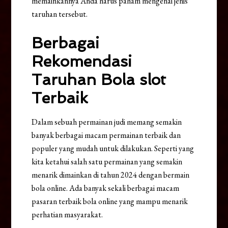
memainkannya Anda harus paham mengenai jenis
taruhan tersebut.
Berbagai
Rekomendasi
Taruhan Bola slot
Terbaik
Dalam sebuah permainan judi memang semakin
banyak berbagai macam permainan terbaik dan
populer yang mudah untuk dilakukan. Seperti yang
kita ketahui salah satu permainan yang semakin
menarik dimainkan di tahun 2024 dengan bermain
bola online. Ada banyak sekali berbagai macam
pasaran terbaik bola online yang mampu menarik
perhatian masyarakat.