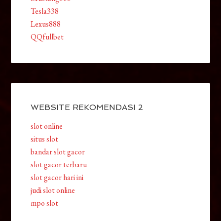
Tesla338
Lexus888
QQfullbet
WEBSITE REKOMENDASI 2
slot online
situs slot
bandar slot gacor
slot gacor terbaru
slot gacor hari ini
judi slot online
mpo slot