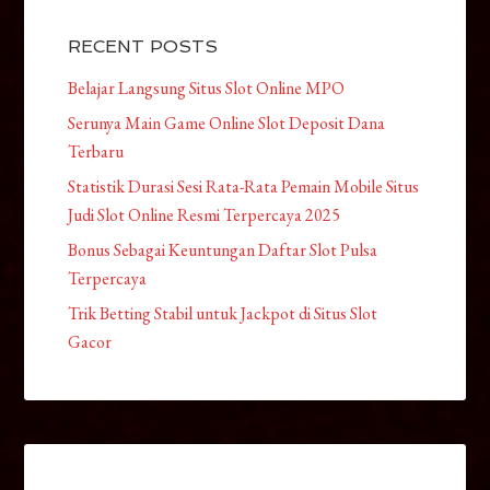
RECENT POSTS
Belajar Langsung Situs Slot Online MPO
Serunya Main Game Online Slot Deposit Dana
Terbaru
Statistik Durasi Sesi Rata-Rata Pemain Mobile Situs
Judi Slot Online Resmi Terpercaya 2025
Bonus Sebagai Keuntungan Daftar Slot Pulsa
Terpercaya
Trik Betting Stabil untuk Jackpot di Situs Slot
Gacor