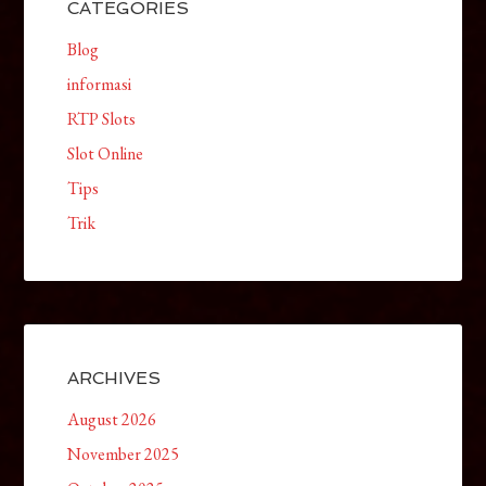
CATEGORIES
Blog
informasi
RTP Slots
Slot Online
Tips
Trik
ARCHIVES
August 2026
November 2025