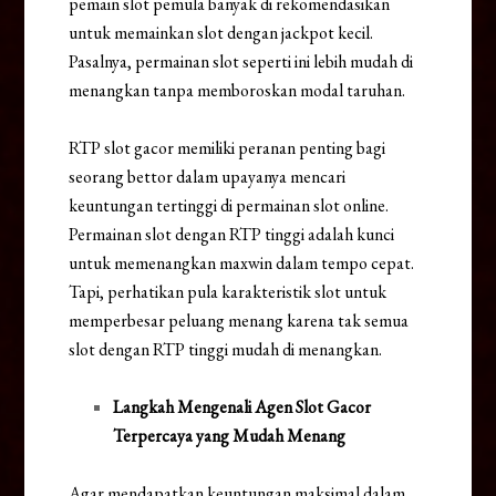
pemain slot pemula banyak di rekomendasikan
untuk memainkan slot dengan jackpot kecil.
Pasalnya, permainan slot seperti ini lebih mudah di
menangkan tanpa memboroskan modal taruhan.
RTP slot gacor memiliki peranan penting bagi
seorang bettor dalam upayanya mencari
keuntungan tertinggi di permainan slot online.
Permainan slot dengan RTP tinggi adalah kunci
untuk memenangkan maxwin dalam tempo cepat.
Tapi, perhatikan pula karakteristik slot untuk
memperbesar peluang menang karena tak semua
slot dengan RTP tinggi mudah di menangkan.
Langkah Mengenali Agen Slot Gacor
Terpercaya yang Mudah Menang
Agar mendapatkan keuntungan maksimal dalam