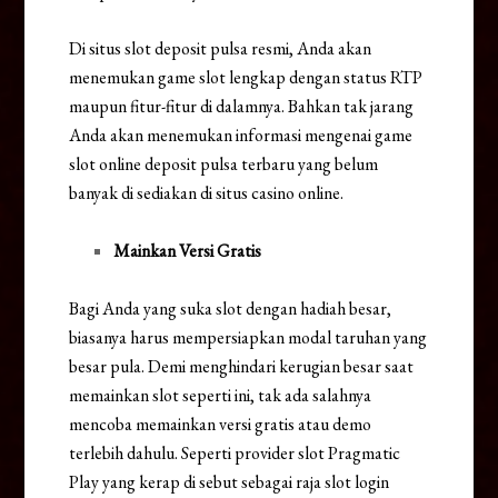
Di situs slot deposit pulsa resmi, Anda akan
menemukan game slot lengkap dengan status RTP
maupun fitur-fitur di dalamnya. Bahkan tak jarang
Anda akan menemukan informasi mengenai game
slot online deposit pulsa terbaru yang belum
banyak di sediakan di situs casino online.
Mainkan Versi Gratis
Bagi Anda yang suka slot dengan hadiah besar,
biasanya harus mempersiapkan modal taruhan yang
besar pula. Demi menghindari kerugian besar saat
memainkan slot seperti ini, tak ada salahnya
mencoba memainkan versi gratis atau demo
terlebih dahulu.
Seperti provider slot Pragmatic
Play yang kerap di sebut sebagai raja slot login