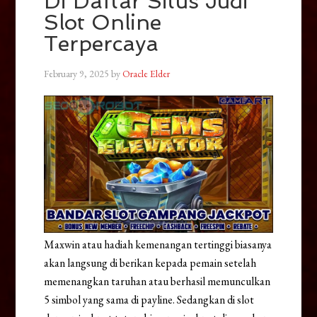
Di Daftar Situs Judi
Slot Online
Terpercaya
February 9, 2025
by
Oracle Elder
Maxwin atau hadiah kemenangan tertinggi biasanya
akan langsung di berikan kepada pemain setelah
memenangkan taruhan atau berhasil memunculkan
5 simbol yang sama di payline.
Sedangkan di slot