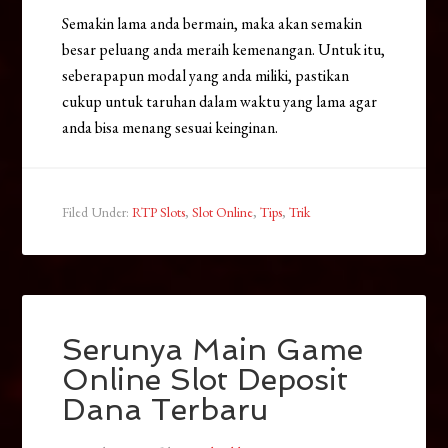
Semakin lama anda bermain, maka akan semakin
besar peluang anda meraih kemenangan. Untuk itu,
seberapapun modal yang anda miliki, pastikan
cukup untuk taruhan dalam waktu yang lama agar
anda bisa menang sesuai keinginan.
Filed Under:
RTP Slots
,
Slot Online
,
Tips
,
Trik
Serunya Main Game
Online Slot Deposit
Dana Terbaru