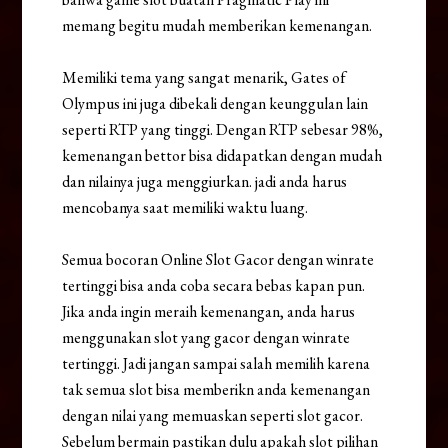
memang begitu mudah memberikan kemenangan.
Memiliki tema yang sangat menarik, Gates of
Olympus ini juga dibekali dengan keunggulan lain
seperti RTP yang tinggi. Dengan RTP sebesar 98%,
kemenangan bettor bisa didapatkan dengan mudah
dan nilainya juga menggiurkan. jadi anda harus
mencobanya saat memiliki waktu luang.
Semua bocoran Online Slot Gacor dengan winrate
tertinggi bisa anda coba secara bebas kapan pun.
Jika anda ingin meraih kemenangan, anda harus
menggunakan slot yang gacor dengan winrate
tertinggi. Jadi jangan sampai salah memilih karena
tak semua slot bisa memberikn anda kemenangan
dengan nilai yang memuaskan seperti slot gacor.
Sebelum bermain pastikan dulu apakah slot pilihan