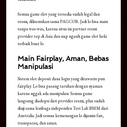
Semua game slot yang tersedia sudah legal dan
resmi, dilisensikan sama PAGCOR. Jadi lo bisa main
tanpa was-was, karena situs ini partner resmi
provider top di Asia dan siap ngasih game slot hoki
terbaik buat lo.
Main Fairplay, Aman, Bebas
Manipulasi
Sistem slot deposit dana login yang ditawarin pun
fairplay. Lo bisa pasang taruhan dengan nyaman
karena nggak ada manipulasi. Semua game
langsung diadopsi dari provider resmi, plus sudah
diuji sama lembaga independen Test Lab BMM dari
Australia. Jadi semua kemenangan lo dijamin fair,
transparan, dan aman.