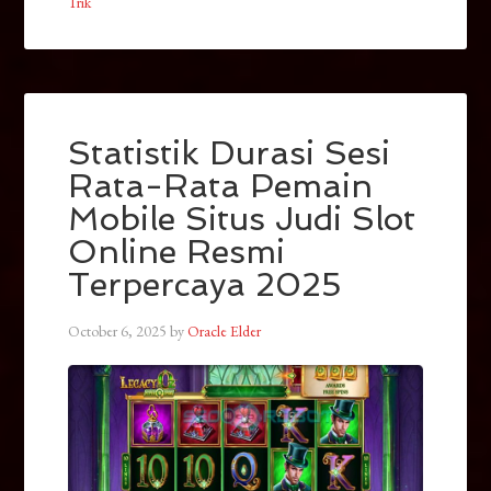
Trik
Statistik Durasi Sesi
Rata-Rata Pemain
Mobile Situs Judi Slot
Online Resmi
Terpercaya 2025
October 6, 2025
by
Oracle Elder