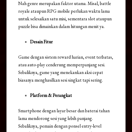
Nah genre merupakan faktor utama. Misal, battle
royale ataupun RPG mobile perlukan waktu lama
untuk selesaikan satu misi, sementara slot ataupun
puzzle bisa dimainkan dalam hitungan menit ya.
Desain Fitur
Game dengan sistem reward harian, event terbatas,
atau auto-play cenderung memperpanjang sesi.
Sebaliknya, game yang menekankan aksi cepat
biasanya menghasilkan sesi singkat tapi sering.
Platform & Perangkat
Smartphone dengan layar besar dan baterai tahan
lama mendorong sesi yang lebih panjang.
Sebaliknya, pemain dengan ponsel entry-level