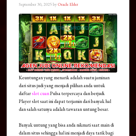
September 30, 2025
by
Oracle Elder
Keuntungan yang menarik adalah suatu jaminan
dari situs judi yang menjadi pilihan anda untuk
daftar
slot cuan
Pulsa terpercaya dan berjudi.
Player slot saat ini dapat terjamin dari banyak hal
dan salah satunya adalah tawaran untung besar.
Banyak untung yang bisa anda nikmati saat main di
dalam situs sehingga hal ini menjadi daya tarik bagi