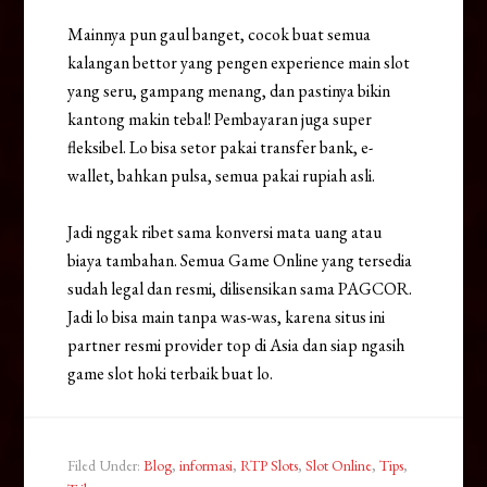
Mainnya pun gaul banget, cocok buat semua
kalangan bettor yang pengen experience main slot
yang seru, gampang menang, dan pastinya bikin
kantong makin tebal! Pembayaran juga super
fleksibel. Lo bisa setor pakai transfer bank, e-
wallet, bahkan pulsa, semua pakai rupiah asli.
Jadi nggak ribet sama konversi mata uang atau
biaya tambahan. Semua Game Online yang tersedia
sudah legal dan resmi, dilisensikan sama PAGCOR.
Jadi lo bisa main tanpa was-was, karena situs ini
partner resmi provider top di Asia dan siap ngasih
game slot hoki terbaik buat lo.
Filed Under:
Blog
,
informasi
,
RTP Slots
,
Slot Online
,
Tips
,