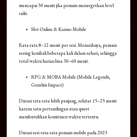
mencapai 30 menit jika pemain menargetkan level
sulit.
Slot Online & Kasino Mobile
Rata-rata 8–12 menit per sesi. Menariknya, pemain
sering kembali beberapa kali dalam sehari, sehingga
total waktu harian bisa 30–60 menit.
RPG & MOBA Mobile (Mobile Legends,
Genshin Impact)
Durasi rata-rata lebih panjang, sekitar 15–25 menit
karena satu pertandingan atau quest
membutuhkan komitmen waktu tertentu.
Durasi sesi rata-rata pemain mobile pada 2025