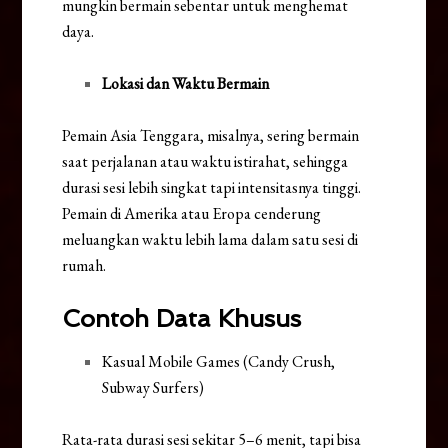
mungkin bermain sebentar untuk menghemat
daya.
Lokasi dan Waktu Bermain
Pemain Asia Tenggara, misalnya, sering bermain
saat perjalanan atau waktu istirahat, sehingga
durasi sesi lebih singkat tapi intensitasnya tinggi.
Pemain di Amerika atau Eropa cenderung
meluangkan waktu lebih lama dalam satu sesi di
rumah.
Contoh Data Khusus
Kasual Mobile Games (Candy Crush,
Subway Surfers)
Rata-rata durasi sesi sekitar 5–6 menit, tapi bisa