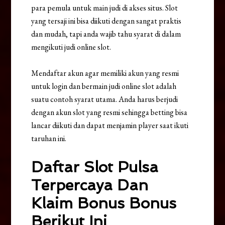
para pemula untuk main judi di akses situs.
Slot
yang tersaji ini bisa diikuti dengan sangat praktis
dan mudah, tapi anda wajib tahu syarat di dalam
mengikuti judi online slot.
Mendaftar akun agar memiliki akun yang resmi
untuk login dan bermain judi online slot adalah
suatu contoh syarat utama. Anda harus berjudi
dengan akun slot yang resmi sehingga betting bisa
lancar diikuti dan dapat menjamin player saat ikuti
taruhan ini.
Daftar Slot Pulsa
Terpercaya Dan
Klaim Bonus Bonus
Berikut Ini