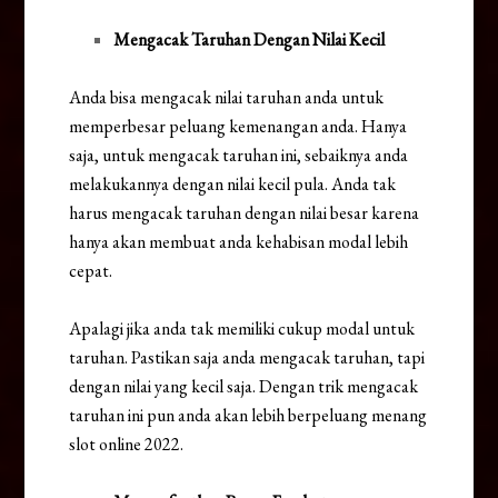
Mengacak Taruhan Dengan Nilai Kecil
Anda bisa mengacak nilai taruhan anda untuk
memperbesar peluang kemenangan anda. Hanya
saja, untuk mengacak taruhan ini, sebaiknya anda
melakukannya dengan nilai kecil pula. Anda tak
harus mengacak taruhan dengan nilai besar karena
hanya akan membuat anda kehabisan modal lebih
cepat.
Apalagi jika anda tak memiliki cukup modal untuk
taruhan. Pastikan saja anda mengacak taruhan, tapi
dengan nilai yang kecil saja. Dengan trik mengacak
taruhan ini pun anda akan lebih berpeluang menang
slot online 2022.