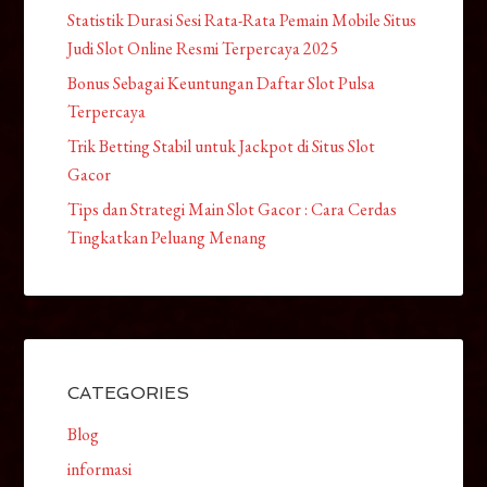
Statistik Durasi Sesi Rata-Rata Pemain Mobile Situs
Judi Slot Online Resmi Terpercaya 2025
Bonus Sebagai Keuntungan Daftar Slot Pulsa
Terpercaya
Trik Betting Stabil untuk Jackpot di Situs Slot
Gacor
Tips dan Strategi Main Slot Gacor : Cara Cerdas
Tingkatkan Peluang Menang
CATEGORIES
Blog
informasi