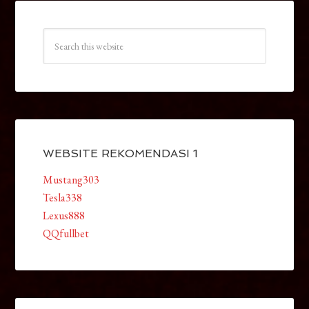
WEBSITE REKOMENDASI 1
Mustang303
Tesla338
Lexus888
QQfullbet