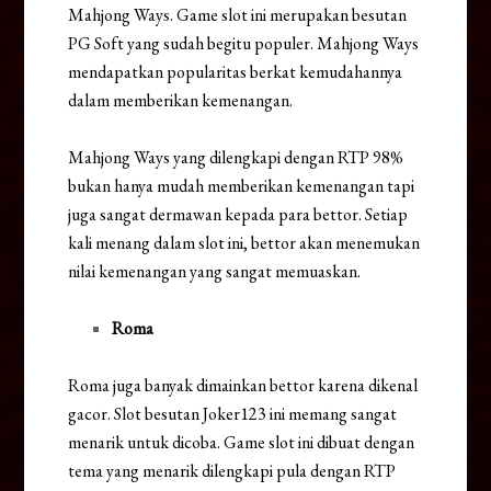
Mahjong Ways. Game slot ini merupakan besutan
PG Soft yang sudah begitu populer. Mahjong Ways
mendapatkan popularitas berkat kemudahannya
dalam memberikan kemenangan.
Mahjong Ways yang dilengkapi dengan RTP 98%
bukan hanya mudah memberikan kemenangan tapi
juga sangat dermawan kepada para bettor. Setiap
kali menang dalam slot ini, bettor akan menemukan
nilai kemenangan yang sangat memuaskan.
Roma
Roma juga banyak dimainkan bettor karena dikenal
gacor. Slot besutan Joker123 ini memang sangat
menarik untuk dicoba. Game slot ini dibuat dengan
tema yang menarik dilengkapi pula dengan RTP