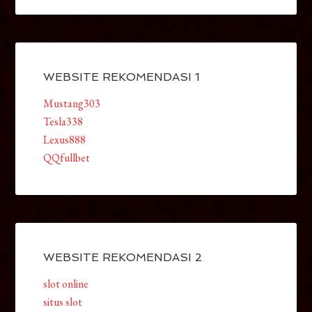
WEBSITE REKOMENDASI 1
Mustang303
Tesla338
Lexus888
QQfullbet
WEBSITE REKOMENDASI 2
slot online
situs slot