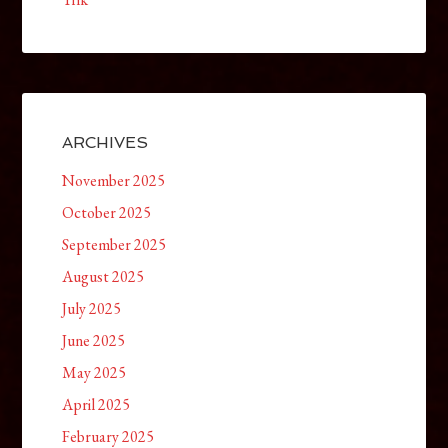
ARCHIVES
November 2025
October 2025
September 2025
August 2025
July 2025
June 2025
May 2025
April 2025
February 2025