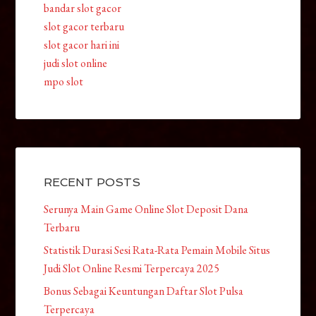
bandar slot gacor
slot gacor terbaru
slot gacor hari ini
judi slot online
mpo slot
RECENT POSTS
Serunya Main Game Online Slot Deposit Dana
Terbaru
Statistik Durasi Sesi Rata-Rata Pemain Mobile Situs
Judi Slot Online Resmi Terpercaya 2025
Bonus Sebagai Keuntungan Daftar Slot Pulsa
Terpercaya