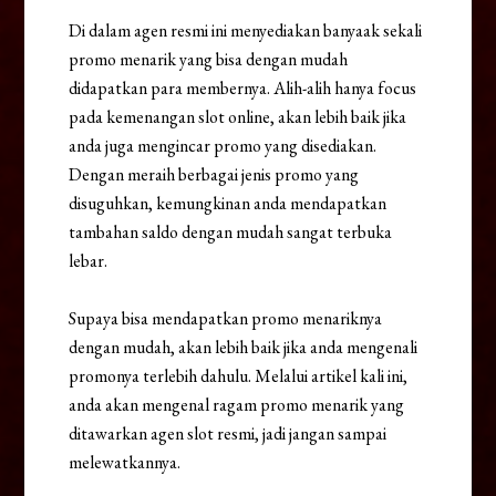
Di dalam agen resmi ini menyediakan banyaak sekali
promo menarik yang bisa dengan mudah
didapatkan para membernya. Alih-alih hanya focus
pada kemenangan slot online, akan lebih baik jika
anda juga mengincar promo yang disediakan.
Dengan meraih berbagai jenis promo yang
disuguhkan, kemungkinan anda mendapatkan
tambahan saldo dengan mudah sangat terbuka
lebar.
Supaya bisa mendapatkan promo menariknya
dengan mudah, akan lebih baik jika anda mengenali
promonya terlebih dahulu. Melalui artikel kali ini,
anda akan mengenal ragam promo menarik yang
ditawarkan agen slot resmi, jadi jangan sampai
melewatkannya.