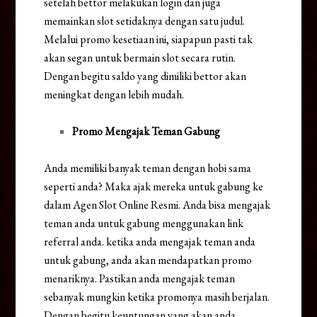
setelah bettor melakukan login dan juga
memainkan slot setidaknya dengan satu judul.
Melalui promo kesetiaan ini, siapapun pasti tak
akan segan untuk bermain slot secara rutin.
Dengan begitu saldo yang dimiliki bettor akan
meningkat dengan lebih mudah.
Promo Mengajak Teman Gabung
Anda memiliki banyak teman dengan hobi sama
seperti anda? Maka ajak mereka untuk gabung ke
dalam Agen Slot Online Resmi. Anda bisa mengajak
teman anda untuk gabung menggunakan link
referral anda. ketika anda mengajak teman anda
untuk gabung, anda akan mendapatkan promo
menariknya. Pastikan anda mengajak teman
sebanyak mungkin ketika promonya masih berjalan.
Dengan begitu keuntungan yang akan anda