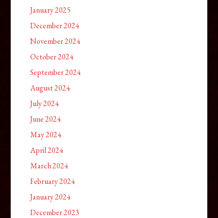
January 2025
December 2024
November 2024
October 2024
September 2024
August 2024
July 2024
June 2024
May 2024
April 2024
March 2024
February 2024
January 2024
December 2023