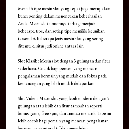
Memilih tipe mesin slot yang tepat juga merupakan
kunci penting dalam menentukan keberhasilan
Anda. Mesin slot umumnya terbagi menjadi
beberapa tipe, dan setiap tipe memiliki keunikan
tersendiri. Beberapa jenis mesin slot yang sering
ditemui di situs judi online antara lain:
Slot Klasik : Mesin slot dengan 3 gulungan dan fitur
sederhana. Cocok bagi pemain yang mencari
pengalaman bermain yang mudah dan fokus pada
kemenangan yang lebih mudah didapatkan.
Slot Video : Mesin slot yang lebih modern dengan 5
gulungan atau lebih dan fitur tambahan seperti
bonus game, free spin, dan animasi menarik. Tipe ini
lebih cocok bagi pemain yang mencari pengalaman
bermain yang interaktif dan menghibur.