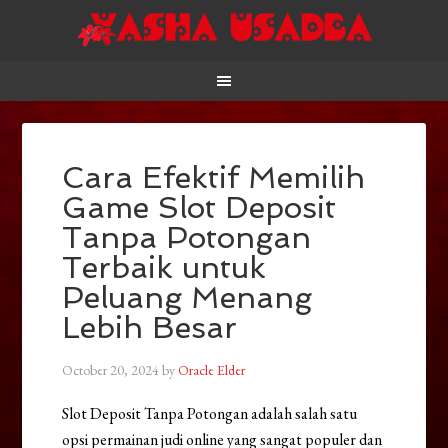
Cara Efektif Memilih
Game Slot Deposit
Tanpa Potongan
Terbaik untuk
Peluang Menang
Lebih Besar
October 20, 2024
by
Oracle Elder
Slot Deposit Tanpa Potongan adalah salah satu
opsi permainan judi online yang sangat populer dan