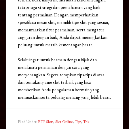
tetapi juga strategi dan pemahaman yang baik
tentang permainan.
Dengan memperhatikan
spesifikasi mesin slot, memilih tipe slot yang sesuai,
memanfaatkan fitur permainan, serta mengatur
anggaran dengan baik, Anda dapat meningkatkan
peluang untuk meraih kemenangan besar.
Selalu ingat untuk bermain dengan bijak dan
menikmati permainan dengan cara yang
menyenangkan. Segera terapkan tips-tips di atas
dan temukan game slot terbaik yang bisa
memberikan Anda pengalaman bermain yang
memuaskan serta peluang menang yang lebih besar.
Filed Under:
RTP Slots
,
Slot Online
,
Tips
,
Trik