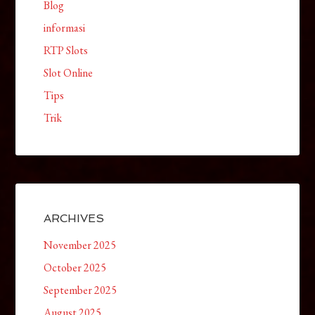
Blog
informasi
RTP Slots
Slot Online
Tips
Trik
ARCHIVES
November 2025
October 2025
September 2025
August 2025