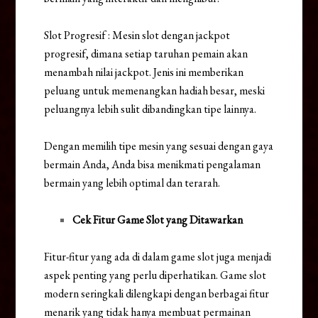
Slot Progresif : Mesin slot dengan jackpot
progresif, dimana setiap taruhan pemain akan
menambah nilai jackpot. Jenis ini memberikan
peluang untuk memenangkan hadiah besar, meski
peluangnya lebih sulit dibandingkan tipe lainnya.
Dengan memilih tipe mesin yang sesuai dengan gaya
bermain Anda, Anda bisa menikmati pengalaman
bermain yang lebih optimal dan terarah.
Cek Fitur Game Slot yang Ditawarkan
Fitur-fitur yang ada di dalam game slot juga menjadi
aspek penting yang perlu diperhatikan. Game slot
modern seringkali dilengkapi dengan berbagai fitur
menarik yang tidak hanya membuat permainan