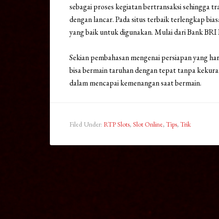
sebagai proses kegiatan bertransaksi sehingga tr
dengan lancar. Pada situs terbaik terlengkap bia
yang baik untuk digunakan. Mulai dari Bank BRI
Sekian pembahasan mengenai persiapan yang harus
bisa bermain taruhan dengan tepat tanpa kekur
dalam mencapai kemenangan saat bermain.
Filed Under:
RTP Slots
,
Slot Online
,
Tips
,
Trik