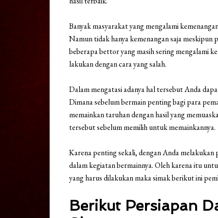
hasil terbaik.
Banyak masyarakat yang mengalami kemenangan de
Namun tidak hanya kemenangan saja meskipun p
beberapa bettor yang masih sering mengalami k
lakukan dengan cara yang salah.
Dalam mengatasi adanya hal tersebut Anda dapa
Dimana sebelum bermain penting bagi para pema
memainkan taruhan dengan hasil yang memuaskan
tersebut sebelum memilih untuk memainkannya.
Karena penting sekali, dengan Anda melakukan 
dalam kegiatan bermainnya. Oleh karena itu unt
yang harus dilakukan maka simak berikut ini pe
Berikut Persiapan D