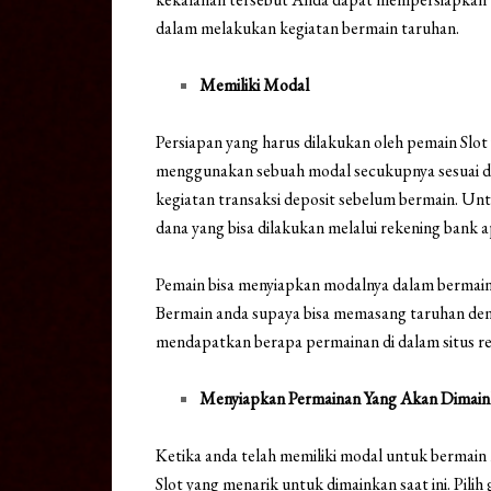
dalam melakukan kegiatan bermain taruhan.
Memiliki Modal
Persiapan yang harus dilakukan oleh pemain Slot
menggunakan sebuah modal secukupnya sesuai de
kegiatan transaksi deposit sebelum bermain. Un
dana yang bisa dilakukan melalui rekening bank
Pemain bisa menyiapkan modalnya dalam bermain
Bermain anda supaya bisa memasang taruhan de
mendapatkan berapa permainan di dalam situs res
Menyiapkan Permainan Yang Akan Dimai
Ketika anda telah memiliki modal untuk bermain m
Slot yang menarik untuk dimainkan saat ini. Pi