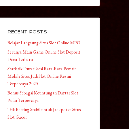
RECENT POSTS
Belajar Langsung Situs Slot Online MPO
Serunya Main Game Online Slot Deposit
Dana Terbaru
Statistik Durasi Sesi Rata-Rata Pemain
Mobile Situs Judi Slot Online Resmi
Terpercaya 2025
Bonus Sebagai Keuntungan Daftar Slot
Pulsa Terpercaya
Trik Betting Stabil untuk Jackpot di Situs
Slot Gacor