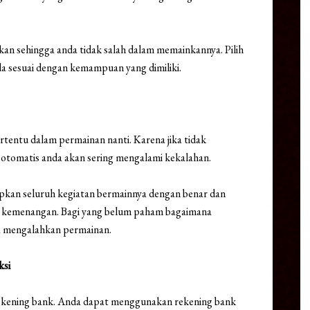
kan sehingga anda tidak salah dalam memainkannya. Pilih
a sesuai dengan kemampuan yang dimiliki.
rtentu dalam permainan nanti. Karena jika tidak
otomatis anda akan sering mengalami kekalahan.
pkan seluruh kegiatan bermainnya dengan benar dan
i kemenangan. Bagi yang belum paham bagaimana
isa mengalahkan permainan.
ksi
 rekening bank. Anda dapat menggunakan rekening bank