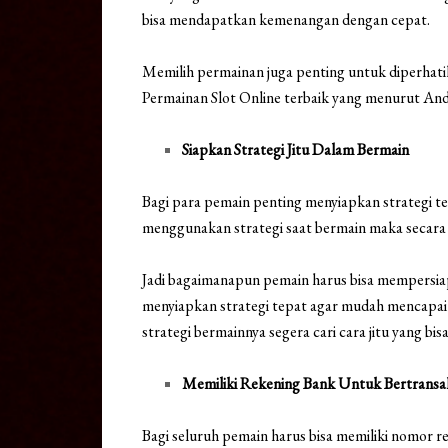
bisa mendapatkan kemenangan dengan cepat.
Memilih permainan juga penting untuk diperhati
Permainan Slot Online terbaik yang menurut And
Siapkan Strategi Jitu Dalam Bermain
Bagi para pemain penting menyiapkan strategi te
menggunakan strategi saat bermain maka secara 
Jadi bagaimanapun pemain harus bisa mempersia
menyiapkan strategi tepat agar mudah mencapa
strategi bermainnya segera cari cara jitu yang b
Memiliki Rekening Bank Untuk Bertransa
Bagi seluruh pemain harus bisa memiliki nomor