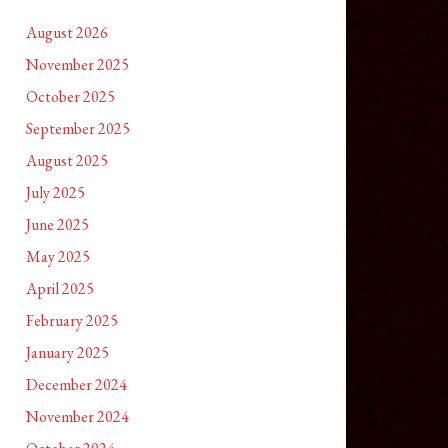
August 2026
November 2025
October 2025
September 2025
August 2025
July 2025
June 2025
May 2025
April 2025
February 2025
January 2025
December 2024
November 2024